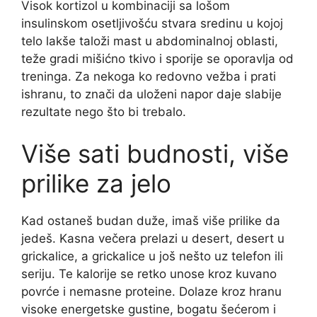
Visok kortizol u kombinaciji sa lošom
insulinskom osetljivošću stvara sredinu u kojoj
telo lakše taloži mast u abdominalnoj oblasti,
teže gradi mišićno tkivo i sporije se oporavlja od
treninga. Za nekoga ko redovno vežba i prati
ishranu, to znači da uloženi napor daje slabije
rezultate nego što bi trebalo.
Više sati budnosti, više
prilike za jelo
Kad ostaneš budan duže, imaš više prilike da
jedeš. Kasna večera prelazi u desert, desert u
grickalice, a grickalice u još nešto uz telefon ili
seriju. Te kalorije se retko unose kroz kuvano
povrće i nemasne proteine. Dolaze kroz hranu
visoke energetske gustine, bogatu šećerom i