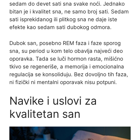
sedam do devet sati sna svake noći. Jednako
bitan je i kvalitet sna, ne samo broj sati. Sedam
sati isprekidanog ili plitkog sna ne daje iste
efekte kao sedam sati dubokog odmora.
Dubok san, posebno REM faza i faze sporog
sna, su period u kom telo obavlja najveći deo
oporavka. Tada se luči hormon rasta, mišićno
tkivo se regeneriše, a memorija i emocionalna
regulacija se konsoliduju. Bez dovoljno tih faza,
ni fizički ni mentalni oporavak nisu potpuni.
Navike i uslovi za
kvalitetan san