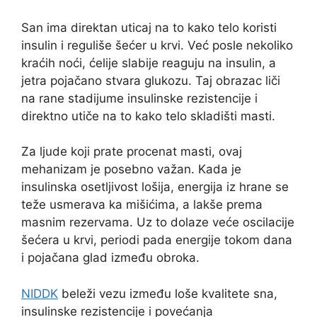
San ima direktan uticaj na to kako telo koristi
insulin i reguliše šećer u krvi. Već posle nekoliko
kraćih noći, ćelije slabije reaguju na insulin, a
jetra pojačano stvara glukozu. Taj obrazac liči
na rane stadijume insulinske rezistencije i
direktno utiče na to kako telo skladišti masti.
Za ljude koji prate procenat masti, ovaj
mehanizam je posebno važan. Kada je
insulinska osetljivost lošija, energija iz hrane se
teže usmerava ka mišićima, a lakše prema
masnim rezervama. Uz to dolaze veće oscilacije
šećera u krvi, periodi pada energije tokom dana
i pojačana glad između obroka.
NIDDK
beleži vezu između loše kvalitete sna,
insulinske rezistencije i povećanja