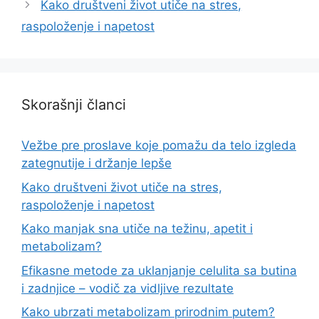
Kako društveni život utiče na stres,
raspoloženje i napetost
Skorašnji članci
Vežbe pre proslave koje pomažu da telo izgleda
zategnutije i držanje lepše
Kako društveni život utiče na stres,
raspoloženje i napetost
Kako manjak sna utiče na težinu, apetit i
metabolizam?
Efikasne metode za uklanjanje celulita sa butina
i zadnjice – vodič za vidljive rezultate
Kako ubrzati metabolizam prirodnim putem?