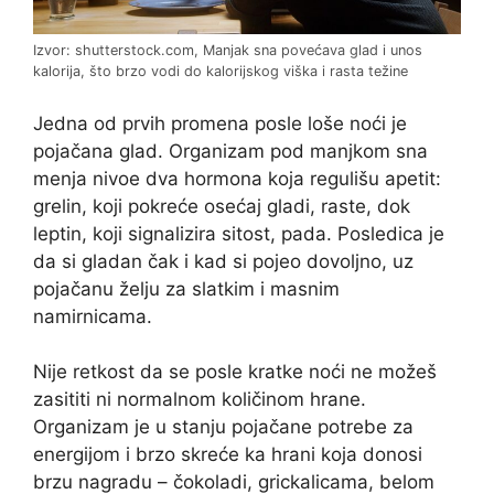
Izvor: shutterstock.com, Manjak sna povećava glad i unos
kalorija, što brzo vodi do kalorijskog viška i rasta težine
Jedna od prvih promena posle loše noći je
pojačana glad. Organizam pod manjkom sna
menja nivoe dva hormona koja regulišu apetit:
grelin, koji pokreće osećaj gladi, raste, dok
leptin, koji signalizira sitost, pada. Posledica je
da si gladan čak i kad si pojeo dovoljno, uz
pojačanu želju za slatkim i masnim
namirnicama.
Nije retkost da se posle kratke noći ne možeš
zasititi ni normalnom količinom hrane.
Organizam je u stanju pojačane potrebe za
energijom i brzo skreće ka hrani koja donosi
brzu nagradu – čokoladi, grickalicama, belom