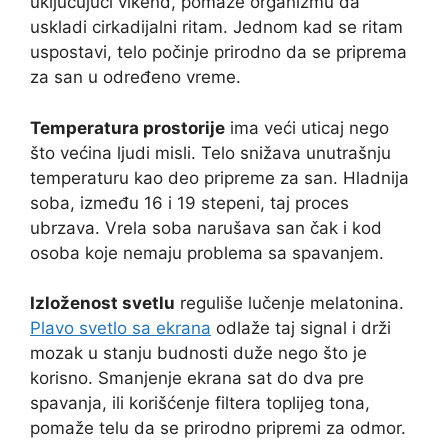
uključujući vikend, pomaže organizmu da
uskladi cirkadijalni ritam. Jednom kad se ritam
uspostavi, telo počinje prirodno da se priprema
za san u određeno vreme.
Temperatura prostorije
ima veći uticaj nego
što većina ljudi misli. Telo snižava unutrašnju
temperaturu kao deo pripreme za san. Hladnija
soba, između 16 i 19 stepeni, taj proces
ubrzava. Vrela soba narušava san čak i kod
osoba koje nemaju problema sa spavanjem.
Izloženost svetlu
reguliše lučenje melatonina.
Plavo svetlo sa ekrana
odlaže taj signal i drži
mozak u stanju budnosti duže nego što je
korisno. Smanjenje ekrana sat do dva pre
spavanja, ili korišćenje filtera toplijeg tona,
pomaže telu da se prirodno pripremi za odmor.