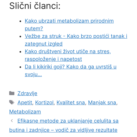
Slični članci:
Kako ubrzati metabolizam prirodnim
putem?
Vežbe za struk - Kako brzo postići tanak i
zategnut izgled
Kako društveni život utiče na stres,
raspoloženje i napetost
Da li kikiriki goji? Kako da ga uvrstiš u
svoju…
Categories
Zdravlje
Tags
Apetit
,
Kortizol
,
Kvalitet sna
,
Manjak sna
,
Metabolizam
Efikasne metode za uklanjanje celulita sa
butina i zadnjice – vodič za vidljive rezultate