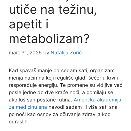
utiče na težinu,
apetit i
metabolizam?
mart 31, 2026
by
Natalija Zorić
Kad spavaš manje od sedam sati, organizam
menja način na koji reguliše glad, šećer u krvi i
raspoređuje energiju. Te promene su vidljive već
posle jedne do dve kraće noći, a gomilaju se
ako loš san postane rutina.
Američka akademija
za medicinu sna
navodi sedam ili više sati sna
po noći kao osnov za očuvanje zdravlja kod
odraslih.