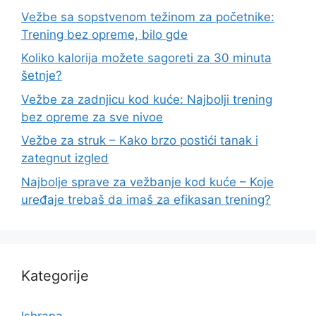
Vežbe sa sopstvenom težinom za početnike:
Trening bez opreme, bilo gde
Koliko kalorija možete sagoreti za 30 minuta
šetnje?
Vežbe za zadnjicu kod kuće: Najbolji trening
bez opreme za sve nivoe
Vežbe za struk – Kako brzo postići tanak i
zategnut izgled
Najbolje sprave za vežbanje kod kuće – Koje
uređaje trebaš da imaš za efikasan trening?
Kategorije
Ishrana