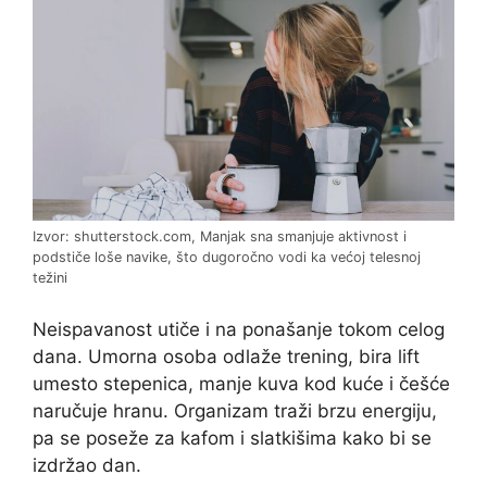
Izvor: shutterstock.com, Manjak sna smanjuje aktivnost i
podstiče loše navike, što dugoročno vodi ka većoj telesnoj
težini
Neispavanost utiče i na ponašanje tokom celog
dana. Umorna osoba odlaže trening, bira lift
umesto stepenica, manje kuva kod kuće i češće
naručuje hranu. Organizam traži brzu energiju,
pa se poseže za kafom i slatkišima kako bi se
izdržao dan.