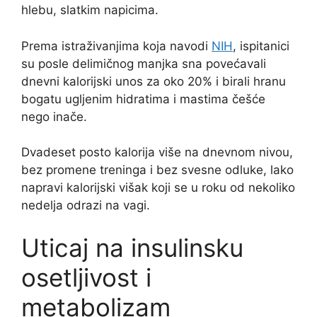
hlebu, slatkim napicima.
Prema istraživanjima koja navodi
NIH
, ispitanici
su posle delimičnog manjka sna povećavali
dnevni kalorijski unos za oko 20% i birali hranu
bogatu ugljenim hidratima i mastima češće
nego inače.
Dvadeset posto kalorija više na dnevnom nivou,
bez promene treninga i bez svesne odluke, lako
napravi kalorijski višak koji se u roku od nekoliko
nedelja odrazi na vagi.
Uticaj na insulinsku
osetljivost i
metabolizam