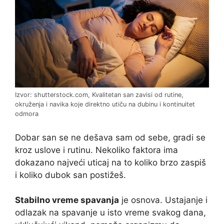
Izvor: shutterstock.com, Kvalitetan san zavisi od rutine,
okruženja i navika koje direktno utiču na dubinu i kontinuitet
odmora
Dobar san se ne dešava sam od sebe, gradi se
kroz uslove i rutinu. Nekoliko faktora ima
dokazano najveći uticaj na to koliko brzo zaspiš
i koliko dubok san postižeš.
Stabilno vreme spavanja
je osnova. Ustajanje i
odlazak na spavanje u isto vreme svakog dana,