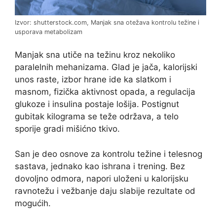
Izvor: shutterstock.com, Manjak sna otežava kontrolu težine i
usporava metabolizam
Manjak sna utiče na težinu kroz nekoliko
paralelnih mehanizama. Glad je jača, kalorijski
unos raste, izbor hrane ide ka slatkom i
masnom, fizička aktivnost opada, a regulacija
glukoze i insulina postaje lošija. Postignut
gubitak kilograma se teže održava, a telo
sporije gradi mišićno tkivo.
San je deo osnove za kontrolu težine i telesnog
sastava, jednako kao ishrana i trening. Bez
dovoljno odmora, napori uloženi u kalorijsku
ravnotežu i vežbanje daju slabije rezultate od
mogućih.