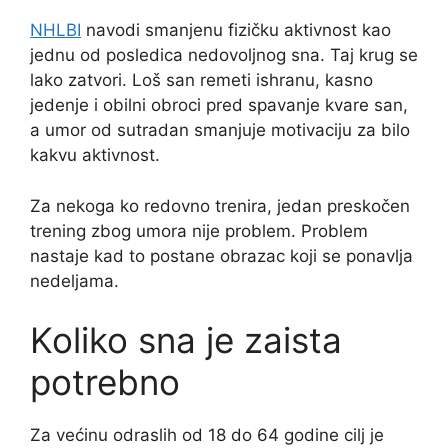
NHLBI
navodi smanjenu fizičku aktivnost kao
jednu od posledica nedovoljnog sna. Taj krug se
lako zatvori. Loš san remeti ishranu, kasno
jedenje i obilni obroci pred spavanje kvare san,
a umor od sutradan smanjuje motivaciju za bilo
kakvu aktivnost.
Za nekoga ko redovno trenira, jedan preskočen
trening zbog umora nije problem. Problem
nastaje kad to postane obrazac koji se ponavlja
nedeljama.
Koliko sna je zaista
potrebno
Za većinu odraslih od 18 do 64 godine cilj je