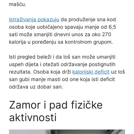
mašću.
Istraživanja pokazuju
da produženje sna kod
osoba koje uobičajeno spavaju manje od 6,5
sati može smanjiti dnevni unos za oko 270
kalorija u poređenju sa kontrolnom grupom.
Isti pregled beleži i da loš san može umanjiti
uspeh dijeta i otežati održavanje postignutih
rezultata. Osoba koja drži
kalorijski deficit
uz loš
san gubi manje masti od one koja isti deficit
održava uz dobar san.
Zamor i pad fizičke
aktivnosti