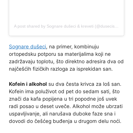
A post shared by Sognare dušeci & kreveti (@dusecisognare)
Sognare dušeci
, na primer, kombinuju
ortopedsku potporu sa materijalima koji ne
zadržavaju toplotu, što direktno adresira dva od
najčešćih fizičkih razloga za isprekidan san.
Kofein i alkohol
su dva česta krivca za loš san.
Kofein ima poluživot od pet do sedam sati, što
znači da kafa popijena u tri popodne još uvek
radi posao u deset uveče. Alkohol može ubrzati
uspavljivanje, ali narušava duboke faze sna i
dovodi do češćeg buđenja u drugom delu noći.