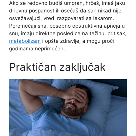
Ako se redovno budiš umoran, hrčeš, imaš jaku
dnevnu pospanost ili osećaš da san nikad nije
osvežavajući, vredi razgovarati sa lekarom.
Poremećaji sna, posebno opstruktivna apneja u
snu, imaju direktne posledice na težinu, pritisak,
metabolizam
i opšte zdravlje, a mogu proći
godinama neprimećeni.
Praktičan zaključak