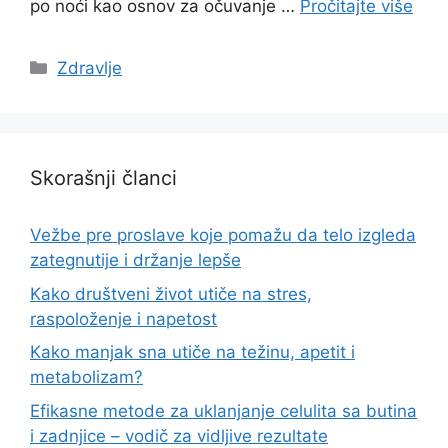
po noći kao osnov za očuvanje …
Pročitajte više
Categories
Zdravlje
Skorašnji članci
Vežbe pre proslave koje pomažu da telo izgleda
zategnutije i držanje lepše
Kako društveni život utiče na stres,
raspoloženje i napetost
Kako manjak sna utiče na težinu, apetit i
metabolizam?
Efikasne metode za uklanjanje celulita sa butina
i zadnjice – vodič za vidljive rezultate