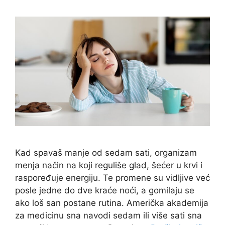
Kad spavaš manje od sedam sati, organizam
menja način na koji reguliše glad, šećer u krvi i
raspoređuje energiju. Te promene su vidljive već
posle jedne do dve kraće noći, a gomilaju se
ako loš san postane rutina. Američka akademija
za medicinu sna navodi sedam ili više sati sna