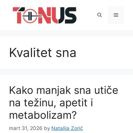
Skip
to
Menu
content
Kvalitet sna
Kako manjak sna utiče
na težinu, apetit i
metabolizam?
mart 31, 2026
by
Natalija Zorić