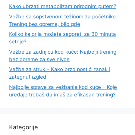
Kako ubrzati metabolizam prirodnim putem?
Vežbe sa sopstvenom težinom za početnike:
Trening bez opreme, bilo gde
Koliko kalorija možete sagoreti za 30 minuta
šetnje?
Vežbe za zadnjicu kod kuće: Najbolji trening
bez opreme za sve nivoe
Vežbe za struk – Kako brzo postići tanak i
zategnut izgled
Najbolje sprave za vežbanje kod kuće – Koje
uređaje trebaš da imaš za efikasan trening?
Kategorije