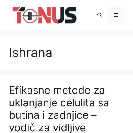
Skip
to
Menu
content
Ishrana
Efikasne metode za
uklanjanje celulita sa
butina i zadnjice –
vodič za vidljive