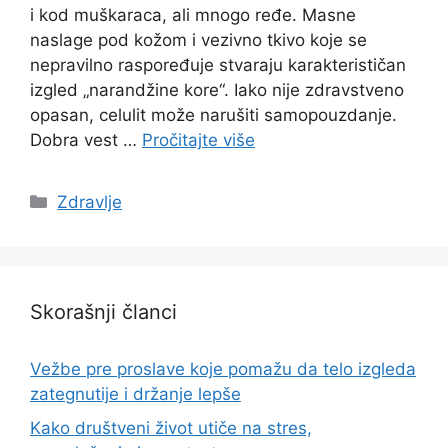
i kod muškaraca, ali mnogo ređe. Masne
naslage pod kožom i vezivno tkivo koje se
nepravilno raspoređuje stvaraju karakterističan
izgled „narandžine kore“. Iako nije zdravstveno
opasan, celulit može narušiti samopouzdanje.
Dobra vest …
Pročitajte više
Categories
Zdravlje
Skorašnji članci
Vežbe pre proslave koje pomažu da telo izgleda
zategnutije i držanje lepše
Kako društveni život utiče na stres,