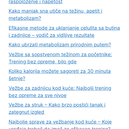
raspoloženje i napetost
Kako manjak sna utiče na težinu, apetit i
metabolizam?
Efikasne metode za uklanjanje celulita sa butina
i zadnjice – vodič za vidljive rezultate
Kako ubrzati metabolizam prirodnim putem?
Vežbe sa sopstvenom težinom za početnike:
Trening bez opreme, bilo gde
Koliko kalorija možete sagoreti za 30 minuta
šetnje?
Vežbe za zadnjicu kod kuće: Najbolji trening
bez opreme za sve nivoe
Vežbe za struk – Kako brzo postići tanak i
zategnut izgled
Najbolje sprave za vežbanje kod kuće – Koje
uređaje trebaš da imaš za efikasan trening?