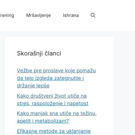
rening
Mršavljenje
Ishrana
Skorašnji članci
Vežbe pre proslave koje pomažu
da telo izgleda zategnutije i
držanje lepše
Kako društveni život utiče na
stres, raspoloženje i napetost
Kako manjak sna utiče na težinu,
apetit i metabolizam?
Efikasne metode za uklanjanje