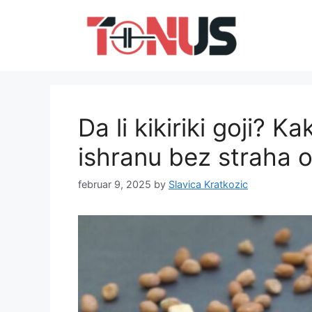
Skip
to
content
Da li kikiriki goji? K
ishranu bez straha o
februar 9, 2025
by
Slavica Kratkozic