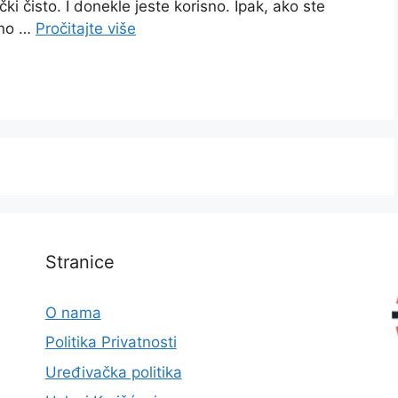
i čisto. I donekle jeste korisno. Ipak, ako ste
ono …
Pročitajte više
Stranice
O nama
Politika Privatnosti
Uređivačka politika