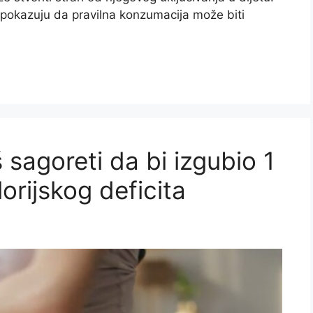
a pokazuju da pravilna konzumacija može biti
š sagoreti da bi izgubio 1
rijskog deficita