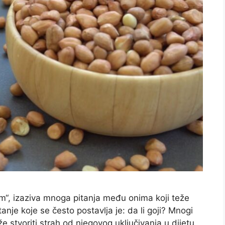
om“, izaziva mnoga pitanja među onima koji teže
itanje koje se često postavlja je: da li goji? Mnogi
stvoriti strah od njegovog uključivanja u dijetu.