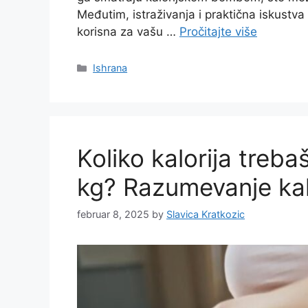
Međutim, istraživanja i praktična iskustv
korisna za vašu …
Pročitajte više
Categories
Ishrana
Koliko kalorija treba
kg? Razumevanje kalo
februar 8, 2025
by
Slavica Kratkozic