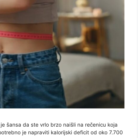
je šansa da ste vrlo brzo naišli na rečenicu koja
potrebno je napraviti kalorijski deficit od oko 7.700