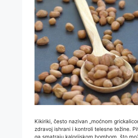
Kikiriki, često nazivan „moćnom grickalic
zdravoj ishrani i kontroli telesne težine. P
ga smatraju kalorijskom bombom, što može 