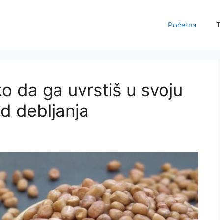
Početna
T
ako da ga uvrstiš u svoju
d debljanja