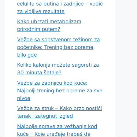
celulita sa butina i zadnjice – vodič
za vidljive rezultate
Kako ubrzati metabolizam
prirodnim putem?
Vežbe sa sopstvenom težinom za
početnike: Trening bez opreme,
bilo gde
Koliko kalorija možete sagoreti za
30 minuta šetnje?
Vežbe za zadnjicu kod kuće:
Najbolji trening bez opreme za sve
nivoe
Vežbe za struk – Kako brzo postići
tanak i zategnut izgled
Najbolje sprave za vežbanje kod
kuće – Koje uređaje trebaš da