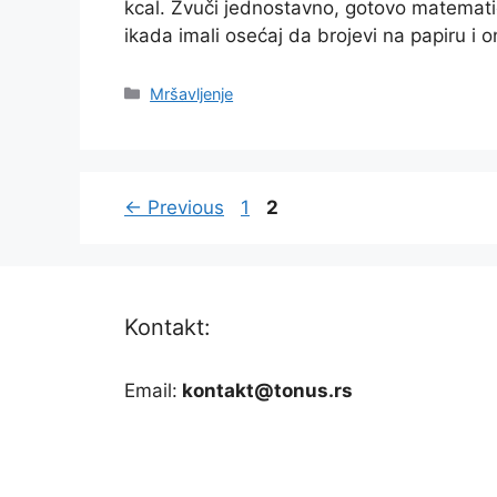
kcal. Zvuči jednostavno, gotovo matematičk
ikada imali osećaj da brojevi na papiru i 
Categories
Mršavljenje
Page
Page
←
Previous
1
2
Kontakt:
Email:
kontakt@tonus.rs